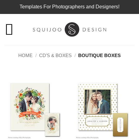
Templates For Photographers and Designers!
Skip
to
content
HOME
/
CD'S & BOXES
/
BOUTIQUE BOXES